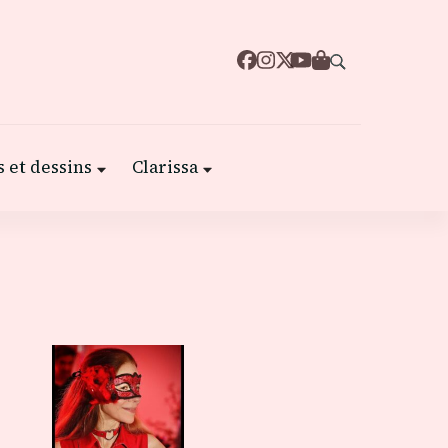
 et dessins
Clarissa