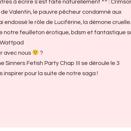
itres à écrire s’est faite naturellement ^^ : Crimso
au de Valentin, le pauvre pêcheur condamné aux
ai endossé le rôle de Luciférine, la démone cruelle.
 notre feuilleton érotique, bdsm et fantastique s
ur Wattpad
ir avec nous
?
e Sinners Fetish Party Chap III se déroule le 3
nspirer pour la suite de notre saga !