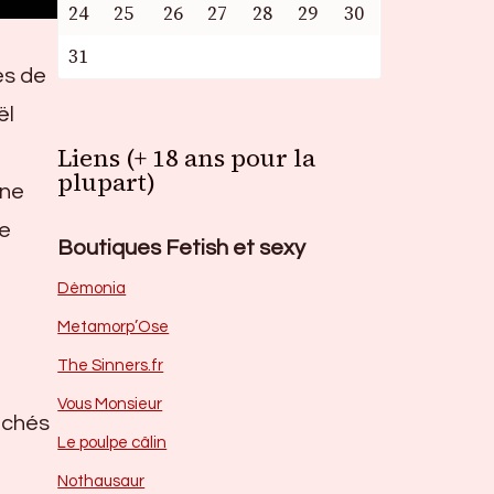
24
25
26
27
28
29
30
31
es de
ël
Liens (+ 18 ans pour la
plupart)
une
re
Boutiques Fetish et sexy
Dèmonia
Metamorp’Ose
The Sinners.fr
Vous Monsieur
péchés
Le poulpe câlin
Nothausaur