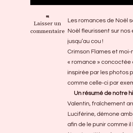
Les romances de Noël so
sur
Laisser un
Teasing
commentaire
Noël fleurissent sur nos
jusqu’au cou !
Crimson Flames et moi-mê
« romance » concoctée a
inspirée par les photos 
comme celle-ci par exem
Un résumé de notre his
Valentin, fraîchement ar
Luciférine, démone ambit
afin de le punir comme il 