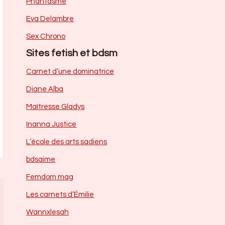
Phantasme
Eva Delambre
Sex Chrono
Sites fetish et bdsm
Carnet d’une dominatrice
Diane Alba
Maîtresse Gladys
Inanna Justice
L’école des arts sadiens
bdsaime
Femdom mag
Les carnets d’Émilie
Wannxlesah