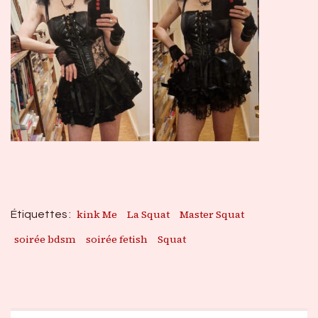
kink Me
La Squat
Master Squat
Étiquettes :
soirée bdsm
soirée fetish
Squat