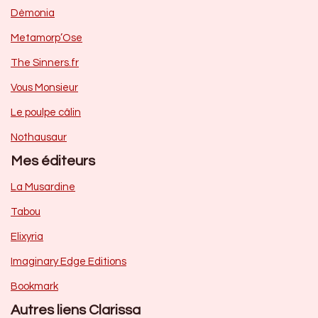
Dèmonia
Metamorp’Ose
The Sinners.fr
Vous Monsieur
Le poulpe câlin
Nothausaur
Mes éditeurs
La Musardine
Tabou
Elixyria
Imaginary Edge Editions
Bookmark
Autres liens Clarissa