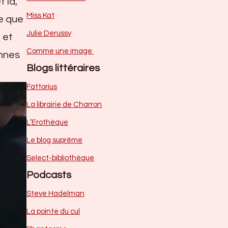
 là,
Miss Kat
e que
Julie Derussy
 et
Comme une image
onnes
Blogs littéraires
Fattorius
La librairie de Charron
L’Erothèque
Le blog suprême
Select-bibliothèque
Podcasts
Steve Hadelman
La pointe du cul