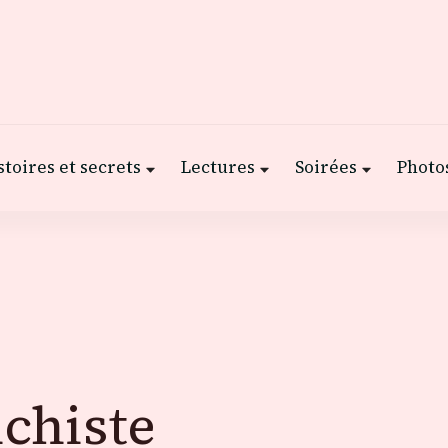
stoires et secrets
Lectures
Soirées
Photos
ichiste