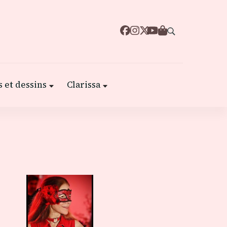
 et dessins
Clarissa