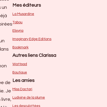
Mes éditeurs
s un
La Musardine
déjà
Tabou
oirées
Elixyria
Imaginary Edge Editions
 un
Bookmark
dans
Autres liens Clarissa
Wattpad
mon
Boutique
Les amies
ée de
Miss Dactari
e. Je
Ludivine de la plume
ivre,
Les desculottées