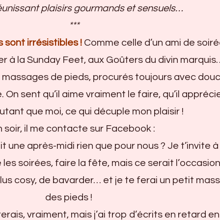
 réunissant plaisirs gourmands et sensuels…
***
sont irrésistibles !
Comme celle d’un ami de soir
er à la Sunday Feet, aux Goûters du divin marquis
s massages de pieds, procurés toujours avec douc
. On sent qu’il aime vraiment le faire, qu’il apprécie
ant que moi, ce qui décuple mon plaisir !
soir, il me contacte sur Facebook :
t une après-midi rien que pour nous ? Je t’invite à
 les soirées, faire la fête, mais ce serait l’occasio
s cosy, de bavarder… et je te ferai un petit mas
des pieds !
ais, vraiment, mais j’ai trop d’écrits en retard en