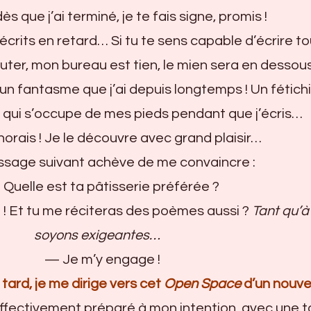
que j’ai terminé, je te fais signe, promis !
rits en retard… Si tu te sens capable d’écrire to
uter, mon bureau est tien, le mien sera en dessou
n fantasme que j’ai depuis longtemps ! Un fétich
qui s’occupe de mes pieds pendant que j’écris…
orais ! Je le découvre avec grand plaisir…
age suivant achève de me convaincre :
uelle est ta pâtisserie préférée ?
! Et tu me réciteras des poèmes aussi ?
Tant qu’à 
soyons exigeantes…
— Je m’y engage !
tard, je me dirige vers cet
Open Space
d’un nouv
effectivement préparé à mon intention, avec une 