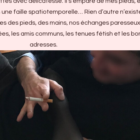
ttes avec délicatesse. Il s’empare de mes pieds, et
ne faille spatiotemporelle… Rien d’autre n’exist
es des pieds, des mains, nos échanges paresseux
oirées, les amis communs, les tenues fétish et les b
adresses.