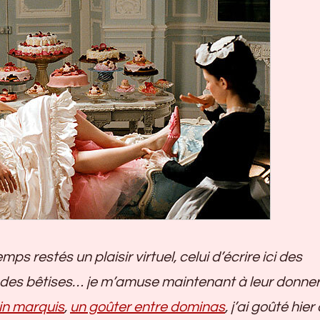
 restés un plaisir virtuel, celui d’écrire ici des
 des bêtises… je m’amuse maintenant à leur donner 
in marquis
,
un goûter entre dominas
, j’ai goûté hie