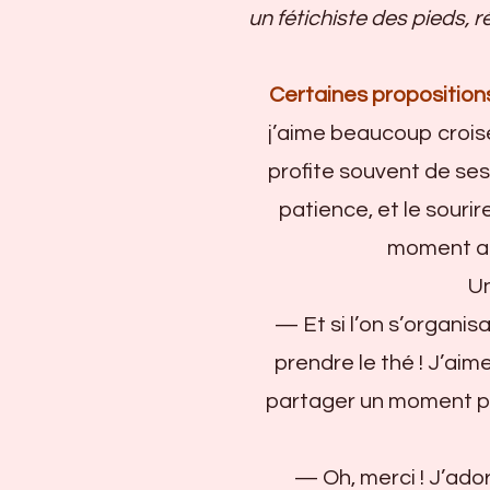
un fétichiste des pieds,
Certaines propositions 
j’aime beaucoup crois
profite souvent de se
patience, et le sourire
moment aut
Un 
— Et si l’on s’organisai
prendre le thé ! J’aime
partager un moment plu
— Oh, merci ! J’adorer