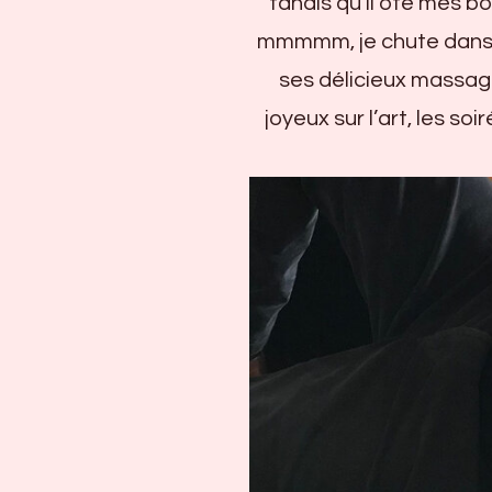
tandis qu’il ôte mes bo
mmmmm, je chute dans u
ses délicieux massag
joyeux sur l’art, les s