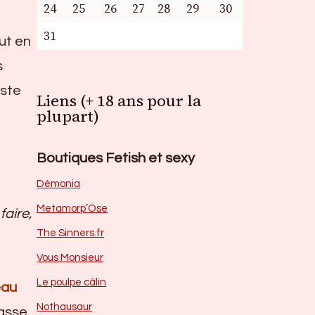
24
25
26
27
28
29
30
31
ut en
s
iste
Liens (+ 18 ans pour la
plupart)
Boutiques Fetish et sexy
Dèmonia
Metamorp’Ose
faire,
The Sinners.fr
Vous Monsieur
Le poulpe câlin
eau
Nothausaur
tasse