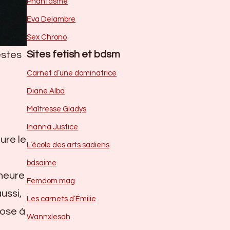
Phantasme
Eva Delambre
Sex Chrono
Sites fetish et bdsm
estes
Carnet d’une dominatrice
Diane Alba
Maîtresse Gladys
Inanna Justice
ure le
L’école des arts sadiens
bdsaime
’heure
Femdom mag
ussi,
Les carnets d’Émilie
rose à
Wannxlesah