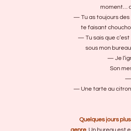
moment… dès 
— Tu as toujours des éc
te faisant choucho
— Tu sais que c’est u
sous mon bureau 
— Je l’ign
Son mess
— Q
— Une tarte au citron 
Quelques jours plus 
genre
. Un bureau est 