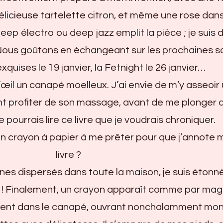
délicieuse tartelette citron, et même une rose dan
eep électro ou deep jazz emplit la pièce ; je suis 
Nous goûtons en échangeant sur les prochaines s
xquises le 19 janvier, la Fetnight le 26 janvier…
’œil un canapé moelleux. J’ai envie de m’y asseoir
nt profiter de son massage, avant de me plonger 
 je pourrais lire ce livre que je voudrais chroniquer.
 crayon à papier à me prêter pour que j’annote 
livre ?
nes dispersés dans toute la maison, je suis étonn
t ! Finalement, un crayon apparaît comme par magi
ment dans le canapé, ouvrant nonchalamment mon l