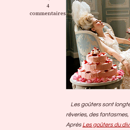
sur
4
Un
commentaires
goûter
fétichiste
Les goûters sont longtemps
rêveries, des fantasmes,
Après
Les goûters du div