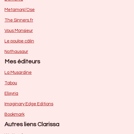
Metamorp’Ose
The Sinners.fr
Vous Monsieur
Le poulpe câlin
Nothausaur
Mes éditeurs
La Musardine
Tabou
Elixyria
Imaginary Edge Editions
Bookmark
Autres liens Clarissa