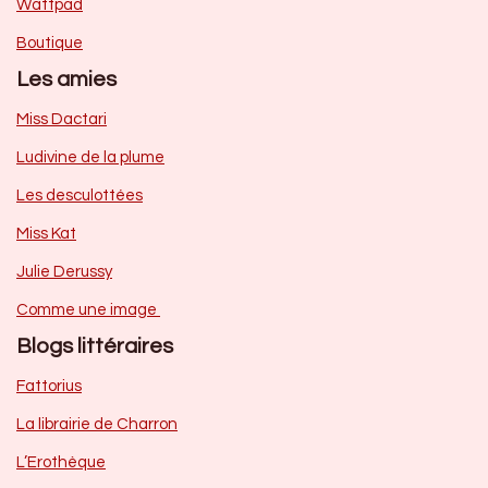
Wattpad
Boutique
Les amies
Miss Dactari
Ludivine de la plume
Les desculottées
Miss Kat
Julie Derussy
Comme une image
Blogs littéraires
Fattorius
La librairie de Charron
L’Erothèque