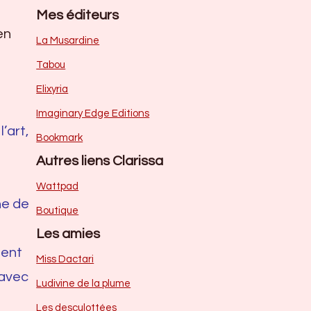
Mes éditeurs
en
La Musardine
Tabou
Elixyria
Imaginary Edge Editions
’art,
Bookmark
Autres liens Clarissa
Wattpad
he de
Boutique
Les amies
ment
Miss Dactari
 avec
Ludivine de la plume
Les desculottées