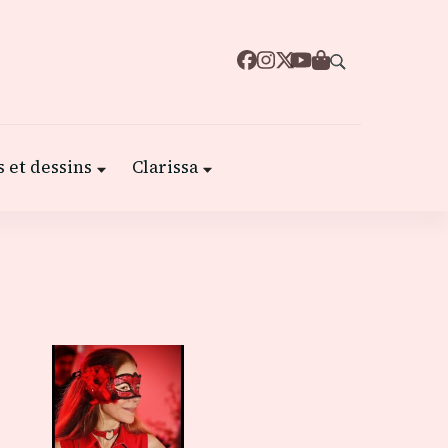
 et dessins
Clarissa