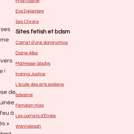
Phantasme
Eva Delambre
Sex Chrono
 ses
Sites fetish et bdsm
i me
Carnet d’une dominatrice
Diane Alba
ivers
Maîtresse Gladys
e !
Inanna Justice
L’école des arts sadiens
use de
bdsaime
quinée
Femdom mag
 feu à
Les carnets d’Émilie
ès »
Wannxlesah