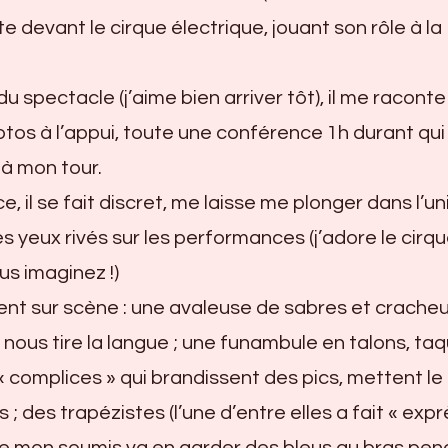
dite devant le cirque électrique, jouant son rôle à la
 spectacle (j’aime bien arriver tôt), il me raconte
tos à l’appui, toute une conférence 1h durant qu
à mon tour.
l se fait discret, me laisse me plonger dans l’un
es yeux rivés sur les performances (j’adore le cirqu
us imaginez !)
nt sur scène : une avaleuse de sabres et crache
t nous tire la langue ; une funambule en talons, ta
 complices » qui brandissent des pics, mettent le
 ; des trapézistes (l’une d’entre elles a fait « expr