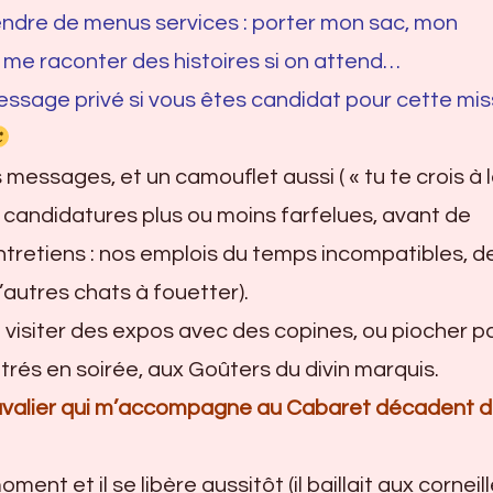
endre de menus services : porter mon sac, mon
 me raconter des histoires si on attend…
ssage privé si vous êtes candidat pour cette mis
messages, et un camouflet aussi ( « tu te crois à 
es candidatures plus ou moins farfelues, avant de
tretiens : nos emplois du temps incompatibles, d
d’autres chats à fouetter).
 visiter des expos avec des copines, ou piocher p
rés en soirée, aux Goûters du divin marquis.
cavalier qui m’accompagne au Cabaret décadent 
ment et il se libère aussitôt (il baillait aux corneil