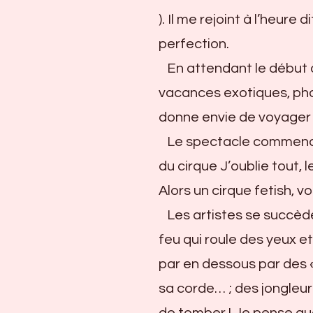
). Il me rejoint à l’heure 
perfection.
En attendant le début du
vacances exotiques, pho
donne envie de voyager 
Le spectacle commence, i
du cirque J’oublie tout, l
Alors un cirque fetish, vo
Les artistes se succède
feu qui roule des yeux e
par en dessous par des «
sa corde… ; des jongleurs