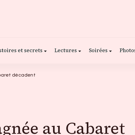
stoires et secrets
Lectures
Soirées
Photos
baret décadent
gnée au Cabaret