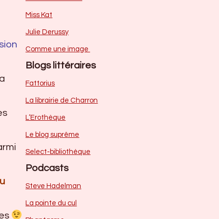
Miss Kat
Julie Derussy
sion
Comme une image
Blogs littéraires
la
Fattorius
La librairie de Charron
es
L’Erothèque
Le blog suprême
armi
Select-bibliothèque
Podcasts
du
Steve Hadelman
La pointe du cul
les