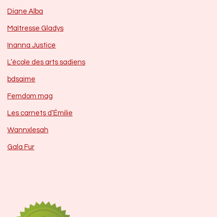
Diane Alba
Maîtresse Gladys
Inanna Justice
L’école des arts sadiens
bdsaime
Femdom mag
Les carnets d’Émilie
Wannxlesah
Gala Fur