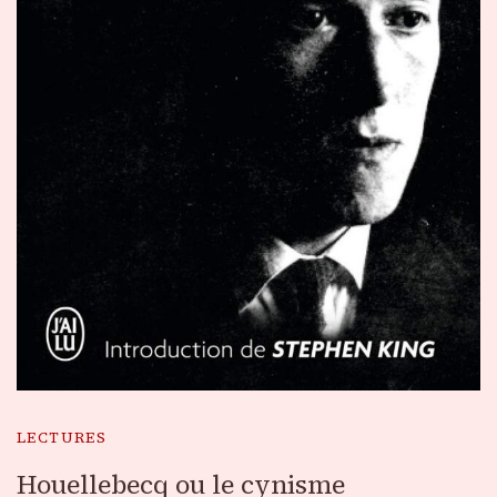
LECTURES
Houellebecq ou le cynisme