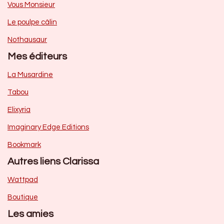
Vous Monsieur
Le poulpe câlin
Nothausaur
Mes éditeurs
La Musardine
Tabou
Elixyria
Imaginary Edge Editions
Bookmark
Autres liens Clarissa
Wattpad
Boutique
Les amies