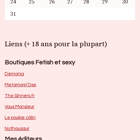
24
25
26
27
28
29
30
31
Liens (+ 18 ans pour la plupart)
Boutiques Fetish et sexy
Dèmonia
Metamorp’Ose
The Sinners.fr
Vous Monsieur
Le poulpe câlin
Nothausaur
Mes éditeurs