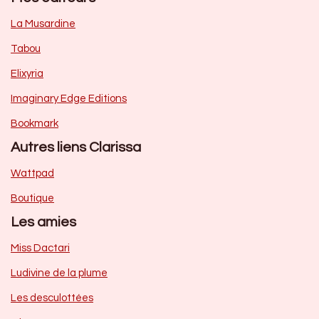
La Musardine
Tabou
Elixyria
Imaginary Edge Editions
Bookmark
Autres liens Clarissa
Wattpad
Boutique
Les amies
Miss Dactari
Ludivine de la plume
Les desculottées