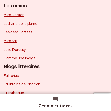
Les amies
Miss Dactari
Ludivine de la plume
Les desculottées
Miss Kat
Julie Derussy
Comme une image
Blogs littéraires
Fattorius
La librairie de Charron
L’Erothèque
Le blog suprême
sur
7 commentaires
Publicité
Select-bibliothèque