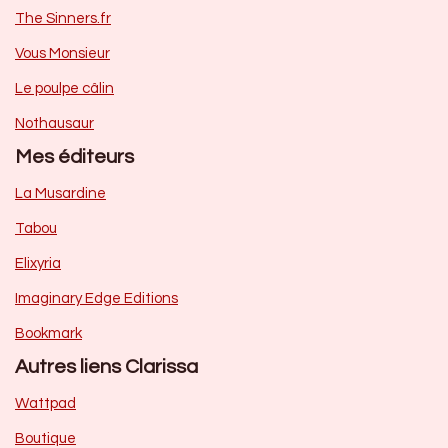
The Sinners.fr
Vous Monsieur
Le poulpe câlin
Nothausaur
Mes éditeurs
La Musardine
Tabou
Elixyria
Imaginary Edge Editions
Bookmark
Autres liens Clarissa
Wattpad
Boutique