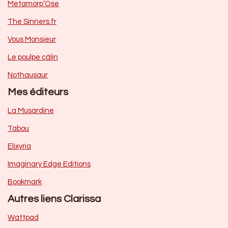
Metamorp’Ose
The Sinners.fr
Vous Monsieur
Le poulpe câlin
Nothausaur
Mes éditeurs
La Musardine
Tabou
Elixyria
Imaginary Edge Editions
Bookmark
Autres liens Clarissa
Wattpad