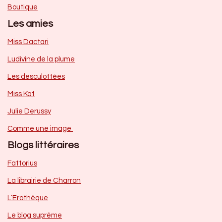
Boutique
Les amies
Miss Dactari
Ludivine de la plume
Les desculottées
Miss Kat
Julie Derussy
Comme une image
Blogs littéraires
Fattorius
La librairie de Charron
L’Erothèque
Le blog suprême