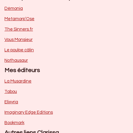
Dèmonia
Metamorp’Ose
The Sinners.fr
Vous Monsieur
Le poulpe câlin
Nothausaur
Mes éditeurs
La Musardine
Tabou
Elixyria
Imaginary Edge Editions
Bookmark
Autres liens Clarissa