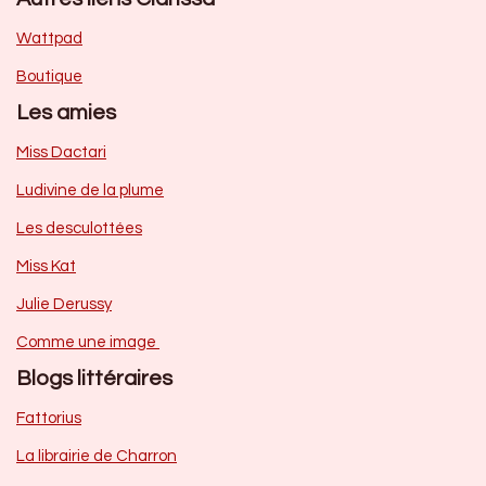
Wattpad
Boutique
Les amies
Miss Dactari
Ludivine de la plume
Les desculottées
Miss Kat
Julie Derussy
Comme une image
Blogs littéraires
Fattorius
La librairie de Charron