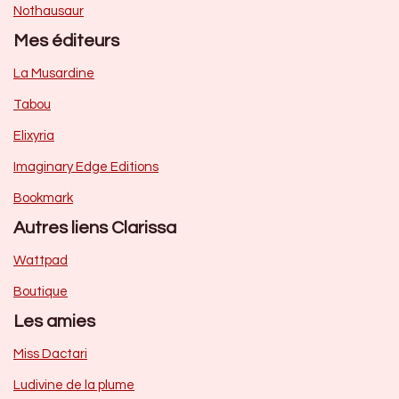
Nothausaur
Mes éditeurs
La Musardine
Tabou
Elixyria
Imaginary Edge Editions
Bookmark
Autres liens Clarissa
Wattpad
Boutique
Les amies
Miss Dactari
Ludivine de la plume