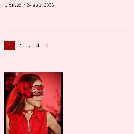
24 août 2023
Clarissa
Pagination
1
2
…
4
Page
Page
Page
des
publications