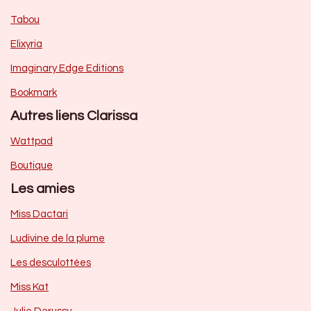
Tabou
Elixyria
Imaginary Edge Editions
Bookmark
Autres liens Clarissa
Wattpad
Boutique
Les amies
Miss Dactari
Ludivine de la plume
Les desculottées
Miss Kat