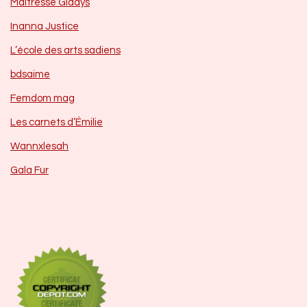
Maîtresse Gladys
Inanna Justice
L’école des arts sadiens
bdsaime
Femdom mag
Les carnets d’Émilie
Wannxlesah
Gala Fur