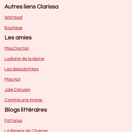
Autres liens Clarissa
Wattpad
Boutique
Les amies
Miss Dactari
Ludivine de la plume
Les desculottées
Miss Kat
Julie Derussy
Comme une image
Blogs littéraires
Fattorius
La librairie de Charron