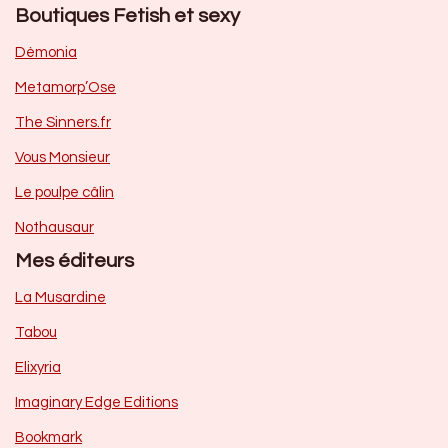
Boutiques Fetish et sexy
Dèmonia
Metamorp’Ose
The Sinners.fr
Vous Monsieur
Le poulpe câlin
Nothausaur
Mes éditeurs
La Musardine
Tabou
Elixyria
Imaginary Edge Editions
Bookmark