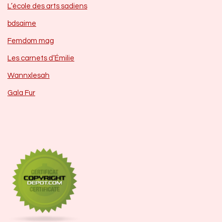
L’école des arts sadiens
bdsaime
Femdom mag
Les carnets d’Émilie
Wannxlesah
Gala Fur