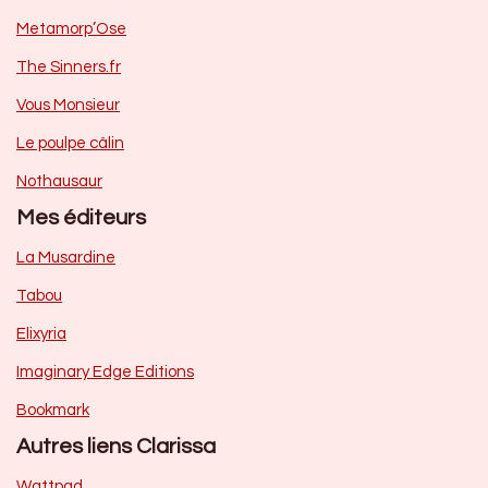
Metamorp’Ose
The Sinners.fr
Vous Monsieur
Le poulpe câlin
Nothausaur
Mes éditeurs
La Musardine
Tabou
Elixyria
Imaginary Edge Editions
Bookmark
Autres liens Clarissa
Wattpad