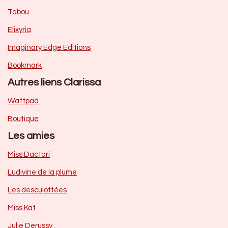
Tabou
Elixyria
Imaginary Edge Editions
Bookmark
Autres liens Clarissa
Wattpad
Boutique
Les amies
Miss Dactari
Ludivine de la plume
Les desculottées
Miss Kat
Julie Derussy