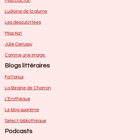
Miss Dactari
Ludivine de la plume
Les desculottées
Miss Kat
Julie Derussy
Comme une image
Blogs littéraires
Fattorius
La librairie de Charron
L’Erothèque
Le blog suprême
Select-bibliothèque
Podcasts