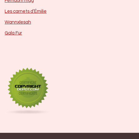
Femdom mag
Les carnets d’Émilie
Wannxlesah
Gala Fur