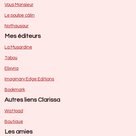
Vous Monsieur
Le poulpe câlin
Nothausaur
Mes éditeurs
La Musardine
Tabou
Elixyria
Imaginary Edge Editions
Bookmark
Autres liens Clarissa
Wattpad
Boutique
Les amies