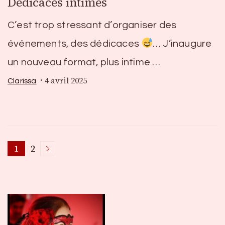
Dédicaces intimes
C’est trop stressant d’organiser des
événements, des dédicaces
… J’inaugure
un nouveau format, plus intime …
4 avril 2025
Clarissa
Pagination
1
2
Page
Page
des