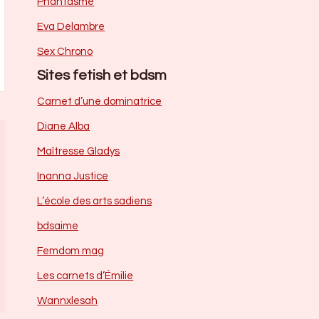
Phantasme
Eva Delambre
Sex Chrono
Sites fetish et bdsm
Carnet d’une dominatrice
Diane Alba
Maîtresse Gladys
Inanna Justice
L’école des arts sadiens
bdsaime
Femdom mag
Les carnets d’Émilie
Wannxlesah