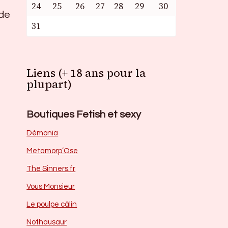
24
25
26
27
28
29
30
 de
31
Liens (+ 18 ans pour la
plupart)
Boutiques Fetish et sexy
Dèmonia
Metamorp’Ose
The Sinners.fr
Vous Monsieur
Le poulpe câlin
Nothausaur