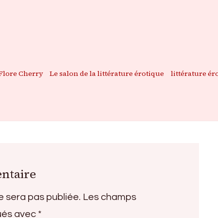
Flore Cherry
Le salon de la littérature érotique
littérature ér
ntaire
e sera pas publiée.
Les champs
qués avec
*