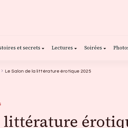
stoires et secrets
Lectures
Soirées
Photos
Le Salon de la littérature érotique 2025
S
 littérature éroti