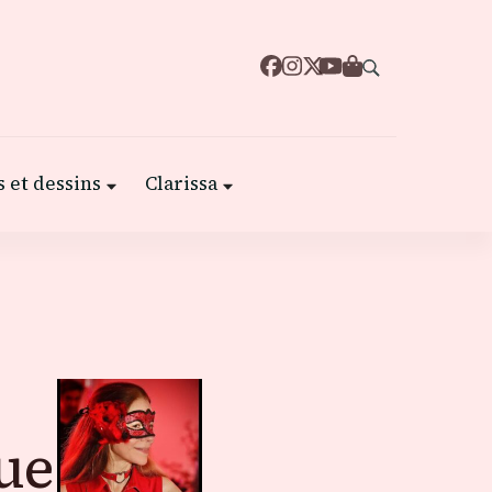
 et dessins
Clarissa
que