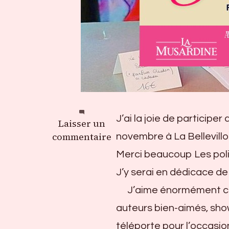
J’ai la joie de participe
sur
Laisser un
Le
commentaire
novembre à La Bellevilloi
Salon
Merci beaucoup Les poliss
de
J’y serai en dédicace de
la
littérature
J’aime énormément ce
érotique
auteurs bien-aimés, show 
2025
téléporte pour l’occasion