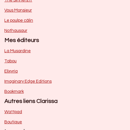
The Sinners.fr
Vous Monsieur
Le poulpe câlin
Nothausaur
Mes éditeurs
La Musardine
Tabou
Elixyria
Imaginary Edge Editions
Bookmark
Autres liens Clarissa
Wattpad
Boutique