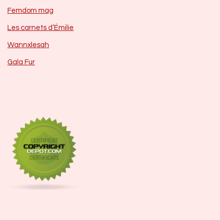
Femdom mag
Les carnets d’Émilie
Wannxlesah
Gala Fur