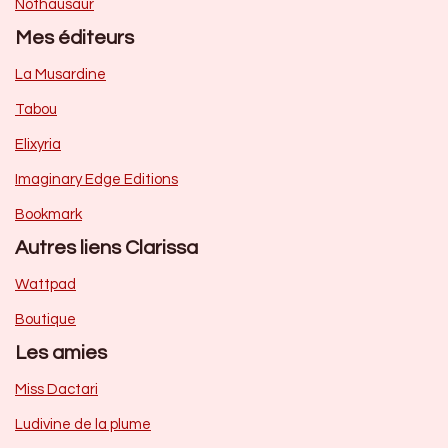
Nothausaur
Mes éditeurs
La Musardine
Tabou
Elixyria
Imaginary Edge Editions
Bookmark
Autres liens Clarissa
Wattpad
Boutique
Les amies
Miss Dactari
Ludivine de la plume