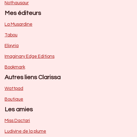
Nothausaur
Mes éditeurs
La Musardine
Tabou
Elixyria
Imaginary Edge Editions
Bookmark
Autres liens Clarissa
Wattpad
Boutique
Les amies
Miss Dactari
Ludivine de la plume