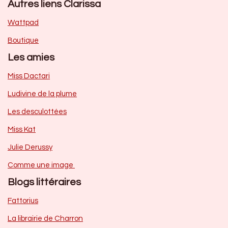
Autres liens Clarissa
Wattpad
Boutique
Les amies
Miss Dactari
Ludivine de la plume
Les desculottées
Miss Kat
Julie Derussy
Comme une image
Blogs littéraires
Fattorius
La librairie de Charron