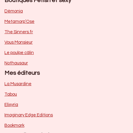
Boutiques Fetish et sexy
Dèmonia
Metamorp’Ose
The Sinners.fr
Vous Monsieur
Le poulpe câlin
Nothausaur
Mes éditeurs
La Musardine
Tabou
Elixyria
Imaginary Edge Editions
Bookmark