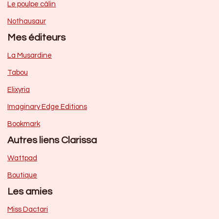
Le poulpe câlin
Nothausaur
Mes éditeurs
La Musardine
Tabou
Elixyria
Imaginary Edge Editions
Bookmark
Autres liens Clarissa
Wattpad
Boutique
Les amies
Miss Dactari