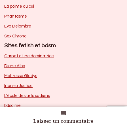
La pointe du cul
Phantasme
Eva Delambre
Sex Chrono
Sites fetish et bdsm
Carnet d’une dominatrice
Diane Alba
Maîtresse Gladys
Inanna Justice
L’école des arts sadiens
bdsaime
Femdom mag
sur
Laisser un commentaire
Les carnets d’Émilie
Chronique