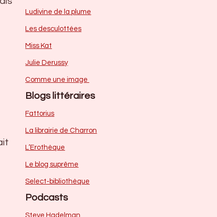
ais
Ludivine de la plume
Les desculottées
Miss Kat
Julie Derussy
Comme une image
Blogs littéraires
Fattorius
La librairie de Charron
it
L’Erothèque
Le blog suprême
Select-bibliothèque
Podcasts
Steve Hadelman