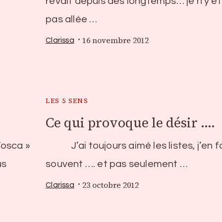
rêvait depuis des longtemps… je n’y ét
pas allée …
16 novembre 2012
Clarissa
LES 5 SENS
Ce qui provoque le désir ….
Tosca »
J’ai toujours aimé les listes, j’en fa
us
souvent …. et pas seulement …
23 octobre 2012
Clarissa