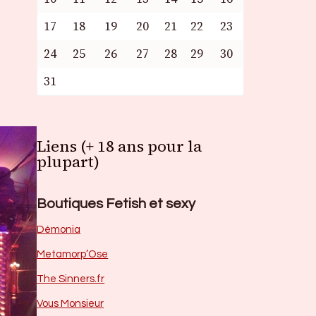
17
18
19
20
21
22
23
24
25
26
27
28
29
30
31
Liens (+ 18 ans pour la
plupart)
Boutiques Fetish et sexy
Dèmonia
Metamorp’Ose
The Sinners.fr
Vous Monsieur