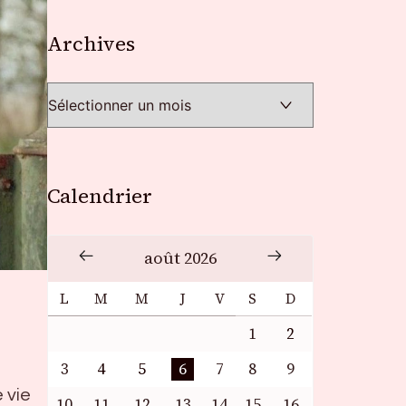
Archives
Archives
Calendrier
août 2026
L
M
M
J
V
S
D
1
2
3
4
5
6
7
8
9
 vie
10
11
12
13
14
15
16