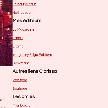
Le poulpe câlin
Nothausaur
Mes éditeurs
La Musardine
Tabou
Elixyria
Imaginary Edge Editions
Bookmark
Autres liens Clarissa
Wattpad
Boutique
Les amies
 en
Miss Dactari