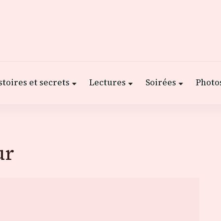
stoires et secrets
Lectures
Soirées
Photos
ur