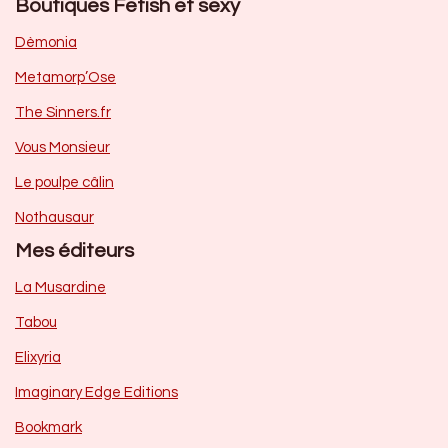
Boutiques Fetish et sexy
Dèmonia
Metamorp’Ose
The Sinners.fr
Vous Monsieur
Le poulpe câlin
Nothausaur
Mes éditeurs
La Musardine
Tabou
Elixyria
Imaginary Edge Editions
Bookmark