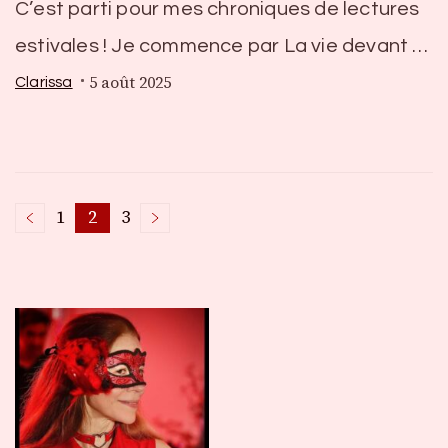
C’est parti pour mes chroniques de lectures
estivales ! Je commence par La vie devant …
5 août 2025
Clarissa
Pagination
1
2
3
Page
Page
Page
des
publications