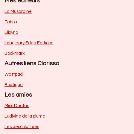
Mes éditeurs
La Musardine
Tabou
Elixyria
Imaginary Edge Editions
Bookmark
Autres liens Clarissa
Wattpad
Boutique
Les amies
Miss Dactari
Ludivine de la plume
Les desculottées