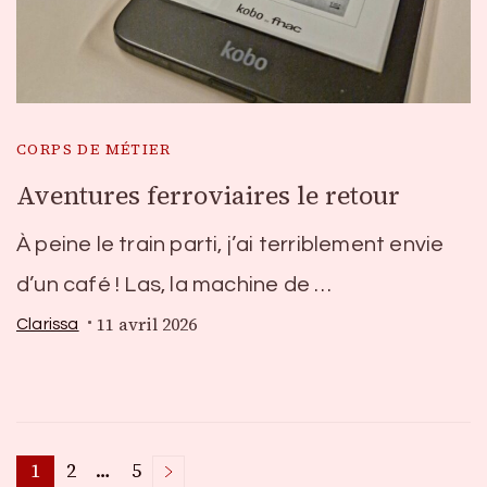
CORPS DE MÉTIER
Aventures ferroviaires le retour
À peine le train parti, j’ai terriblement envie
d’un café ! Las, la machine de …
11 avril 2026
Clarissa
1
2
…
5
Page
Page
Page