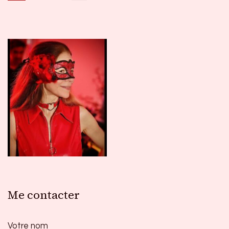
Pagination
des
publications
Me contacter
Votre nom