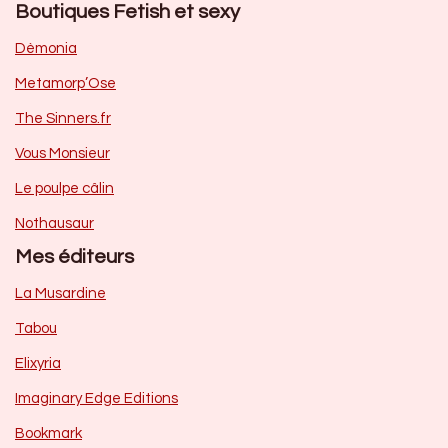
Boutiques Fetish et sexy
Dèmonia
Metamorp’Ose
The Sinners.fr
Vous Monsieur
Le poulpe câlin
Nothausaur
Mes éditeurs
La Musardine
Tabou
Elixyria
Imaginary Edge Editions
Bookmark