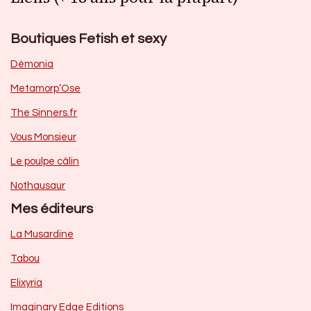
Boutiques Fetish et sexy
Dèmonia
Metamorp’Ose
The Sinners.fr
Vous Monsieur
Le poulpe câlin
Nothausaur
Mes éditeurs
La Musardine
Tabou
Elixyria
Imaginary Edge Editions