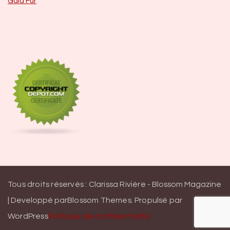
Gala Fur
Tous droits réservés : Clarissa Rivière -
Blossom Magazine
| Developpé par
Blossom Themes
.
Propulsé par
WordPress
Politique de confidentialité