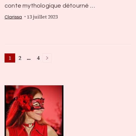
conte mythologique détourné …
13 juillet 2023
Clarissa
Pagination
1
2
…
4
Page
Page
Page
des
publications