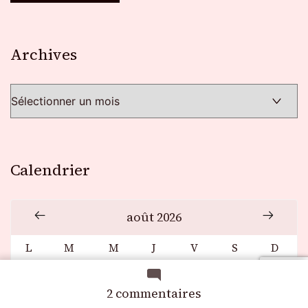
Archives
Archives
Calendrier
août 2026
L
M
M
J
V
S
D
1
2
sur
2 commentaires
3
4
5
6
7
8
9
Pleine