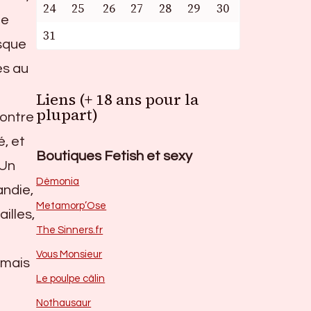
24
25
26
27
28
29
30
ne
31
isque
es au
Liens (+ 18 ans pour la
plupart)
montre
, et
Boutiques Fetish et sexy
 Un
Dèmonia
andie,
Metamorp’Ose
illes,
The Sinners.fr
Vous Monsieur
, mais
Le poulpe câlin
Nothausaur