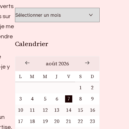
 verts
s sur
 je me
vendre
Calendrier
e
août 2026
je y
L
M
M
J
V
S
D
1
2
3
4
5
6
7
8
9
10
11
12
13
14
15
16
un
17
18
19
20
21
22
23
tise,