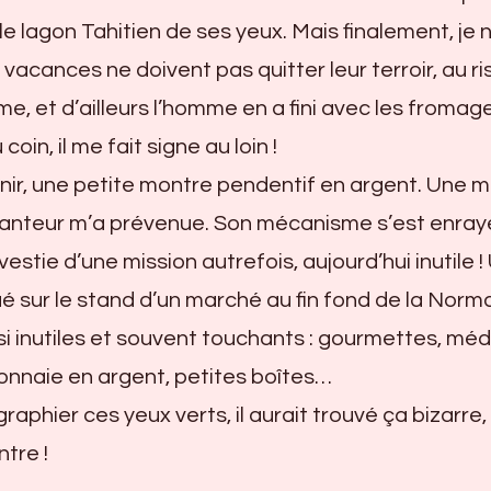
e lagon Tahitien de ses yeux. Mais finalement, je 
 vacances ne doivent pas quitter leur terroir, au r
me, et d’ailleurs l’homme en a fini avec les fromag
coin, il me fait signe au loin !
nir, une petite montre pendentif en argent. Une 
ocanteur m’a prévenue. Son mécanisme s’est enrayé
vestie d’une mission autrefois, aujourd’hui inutile !
oué sur le stand d’un marché au fin fond de la Norm
si inutiles et souvent touchants : gourmettes, méda
onnaie en argent, petites boîtes…
graphier ces yeux verts, il aurait trouvé ça bizarre
tre !