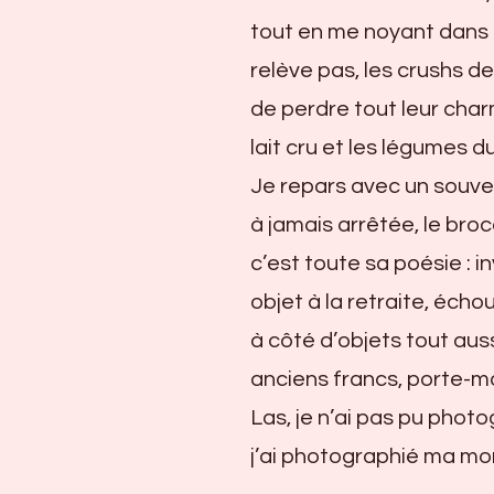
tout en me noyant dans l
relève pas, les crushs de
de perdre tout leur char
lait cru et les légumes du 
Je repars avec un souve
à jamais arrêtée, le br
c’est toute sa poésie : in
objet à la retraite, éch
à côté d’objets tout aus
anciens francs, porte-m
Las, je n’ai pas pu photo
j’ai photographié ma mon