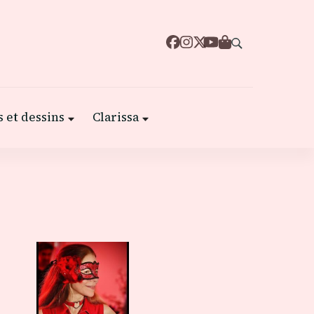
 et dessins
Clarissa