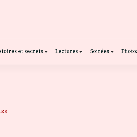
stoires et secrets
Lectures
Soirées
Photos
LES