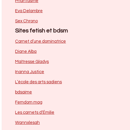
Phantasme
Eva Delambre
Sex Chrono
Sites fetish et bdsm
Carnet d’une dominatrice
Diane Alba
Maîtresse Gladys
Inanna Justice
L’école des arts sadiens
bdsaime
Femdom mag
Les carnets d’Émilie
Wannxlesah