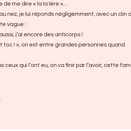
e de me dire « la la lère »…
 nez, je lui réponds négligemment, avec un clin d
te vague :
 aussi, j’ai encore des anticorps !
et toc ! », on est entre grandes personnes quand
 ceux qui l’ont eu, on va finir par l’avoir, cette f
s