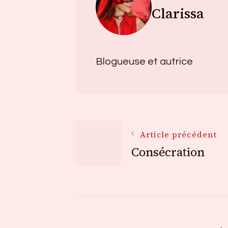
Clarissa
Blogueuse et autrice
Navigation
Article précédent
Consécration
des
articles