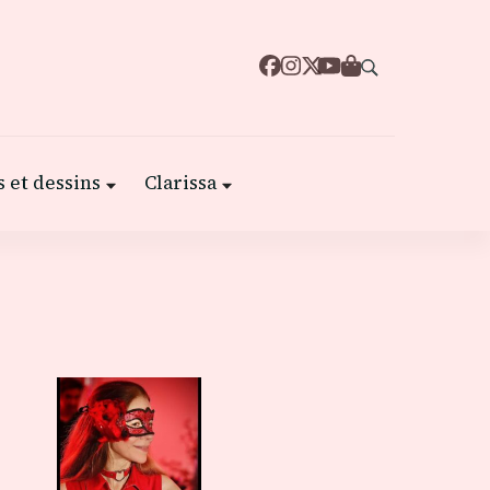
 et dessins
Clarissa