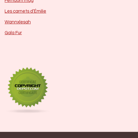
Femdom mag
Les carnets d’Émilie
Wannxlesah
Gala Fur