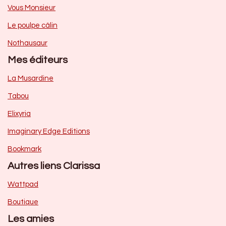
Vous Monsieur
Le poulpe câlin
Nothausaur
Mes éditeurs
La Musardine
Tabou
Elixyria
Imaginary Edge Editions
Bookmark
Autres liens Clarissa
Wattpad
Boutique
Les amies