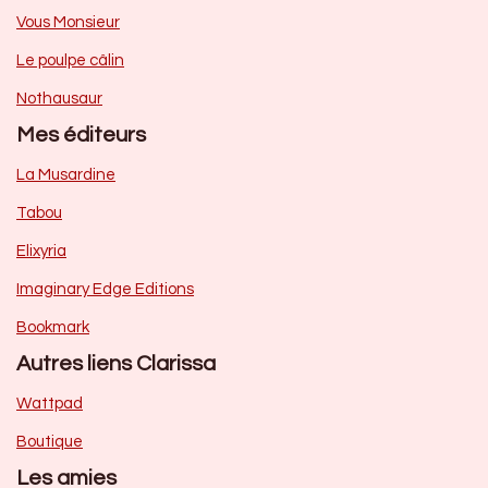
Vous Monsieur
Le poulpe câlin
Nothausaur
Mes éditeurs
La Musardine
Tabou
Elixyria
Imaginary Edge Editions
Bookmark
Autres liens Clarissa
Wattpad
Boutique
Les amies