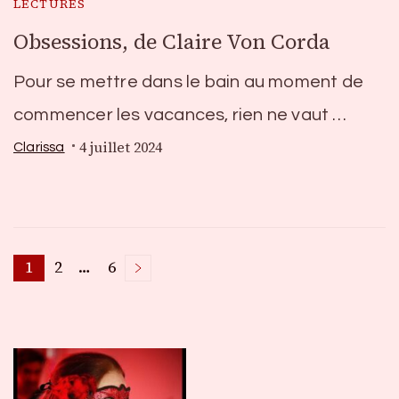
LECTURES
Obsessions, de Claire Von Corda
Pour se mettre dans le bain au moment de
commencer les vacances, rien ne vaut …
4 juillet 2024
Clarissa
Pagination
1
2
…
6
Page
Page
Page
des