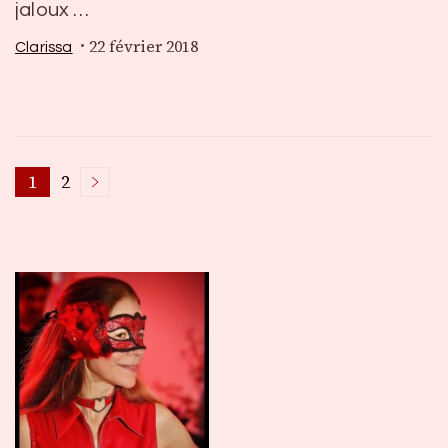
jaloux …
22 février 2018
Clarissa
Pagination
1
2
Page
Page
des
publications