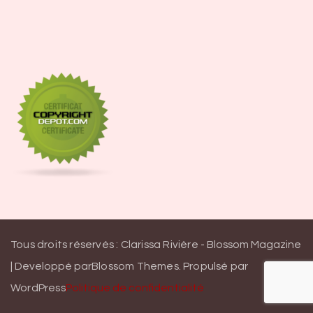
Tous droits réservés : Clarissa Rivière -
Blossom Magazine
| Developpé par
Blossom Themes
.
Propulsé par
WordPress
Politique de confidentialité