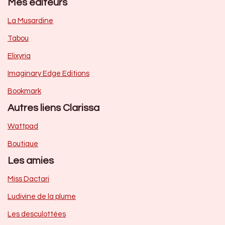
Mes éditeurs
La Musardine
Tabou
Elixyria
Imaginary Edge Editions
Bookmark
Autres liens Clarissa
Wattpad
Boutique
Les amies
Miss Dactari
Ludivine de la plume
Les desculottées