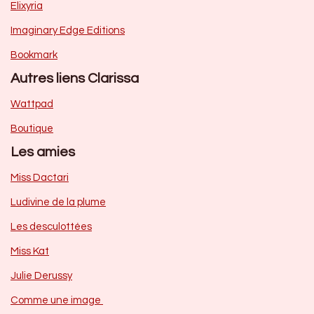
Elixyria
Imaginary Edge Editions
Bookmark
Autres liens Clarissa
Wattpad
Boutique
Les amies
Miss Dactari
Ludivine de la plume
Les desculottées
Miss Kat
Julie Derussy
Comme une image