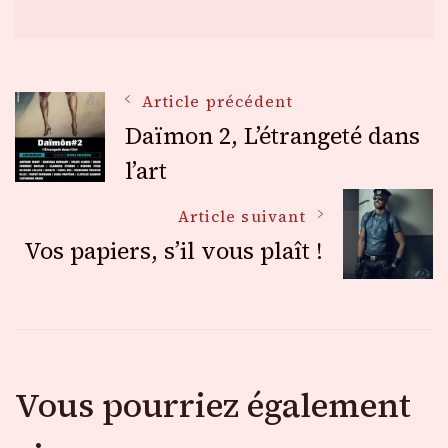
Navigation
Article précédent
Daïmon 2, L’étrangeté dans
des
l’art
Article suivant
articles
Vos papiers, s’il vous plaît !
Vous pourriez également