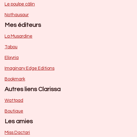
Le poulpe câlin
Nothausaur
Mes éditeurs
La Musardine
Tabou
Elixyria
Imaginary Edge Editions
Bookmark
Autres liens Clarissa
Wattpad
Boutique
Les amies
Miss Dactari