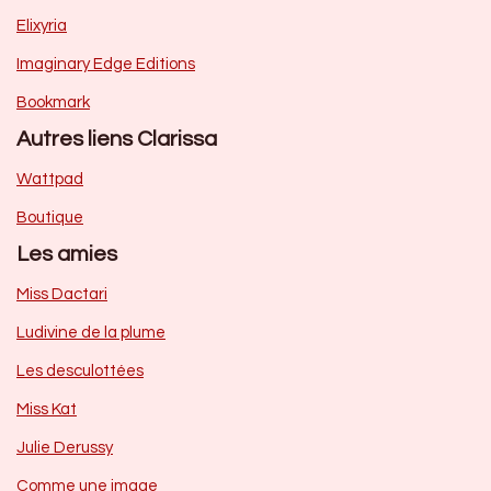
Elixyria
Imaginary Edge Editions
Bookmark
Autres liens Clarissa
Wattpad
Boutique
Les amies
Miss Dactari
Ludivine de la plume
Les desculottées
Miss Kat
Julie Derussy
Comme une image