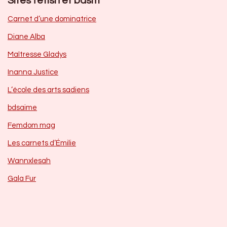
Sites fetish et bdsm
Carnet d’une dominatrice
Diane Alba
Maîtresse Gladys
Inanna Justice
L’école des arts sadiens
bdsaime
Femdom mag
Les carnets d’Émilie
Wannxlesah
Gala Fur