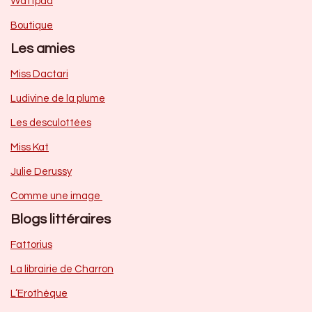
Wattpad
Boutique
Les amies
Miss Dactari
Ludivine de la plume
Les desculottées
Miss Kat
Julie Derussy
Comme une image
Blogs littéraires
Fattorius
La librairie de Charron
L’Erothèque