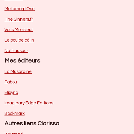
Metamorp’Ose
The Sinners.fr
Vous Monsieur
Le poulpe câlin
Nothausaur
Mes éditeurs
La Musardine
Tabou
Elixyria
Imaginary Edge Editions
Bookmark
Autres liens Clarissa