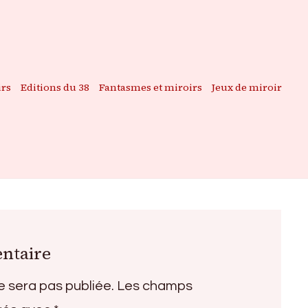
irs
Editions du 38
Fantasmes et miroirs
Jeux de miroir
ntaire
e sera pas publiée.
Les champs