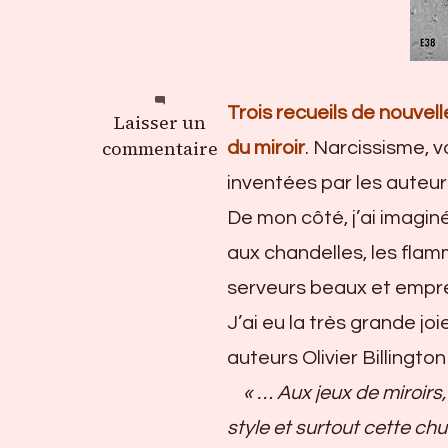
Trois recueils de nouvel
sur
Laisser un
Nouvelles
commentaire
du miroir
. Narcissisme, v
érotiques
inventées par les auteurs
« Miroirs »,
De mon côté, j’ai imaginé
Editions
du
aux chandelles, les flamm
38
serveurs beaux et emp
J’ai eu la très grande j
auteurs Olivier Billington
« … Aux jeux de miroirs
style et surtout cette ch