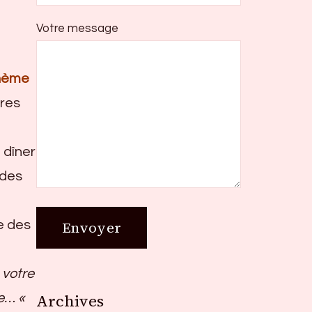
Votre message
thème
ires
 dîner
 des
e des
 votre
Archives
re… «
Archives