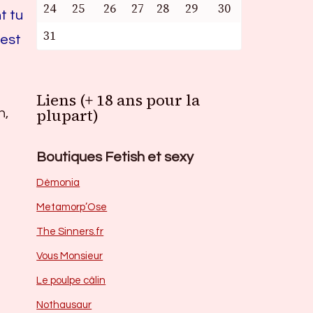
24
25
26
27
28
29
30
t tu
31
 est
Liens (+ 18 ans pour la
plupart)
n,
Boutiques Fetish et sexy
Dèmonia
Metamorp’Ose
The Sinners.fr
Vous Monsieur
Le poulpe câlin
Nothausaur