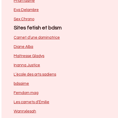
Phantasme
Eva Delambre
Sex Chrono
Sites fetish et bdsm
Carnet d’une dominatrice
Diane Alba
Maîtresse Gladys
Inanna Justice
L’école des arts sadiens
bdsaime
Femdom mag
Les carnets d’Émilie
Wannxlesah