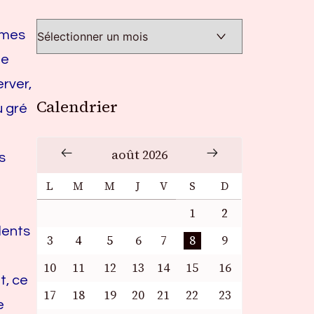
mmes
le
erver,
Calendrier
u gré
août 2026
s
L
M
M
J
V
S
D
1
2
lents
3
4
5
6
7
8
9
10
11
12
13
14
15
16
t, ce
17
18
19
20
21
22
23
e