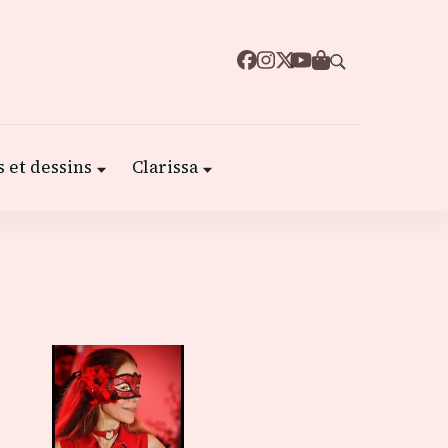
 et dessins
Clarissa
,