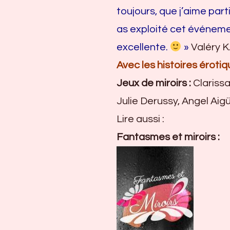
toujours, que j’aime part
as exploité cet événemen
excellente.
»
Valéry K
Avec les histoires érotiq
Jeux de miroirs :
Clarissa
Julie Derussy, Angel Aig
Lire aussi :
Fantasmes et miroirs :