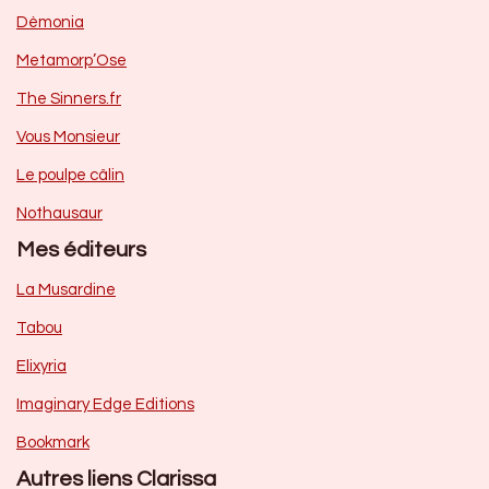
Dèmonia
Metamorp’Ose
The Sinners.fr
Vous Monsieur
Le poulpe câlin
Nothausaur
Mes éditeurs
La Musardine
Tabou
Elixyria
Imaginary Edge Editions
Bookmark
Autres liens Clarissa