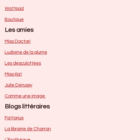
Wattpad
Boutique
Les amies
Miss Dactari
Ludivine de la plume
Les desculottées
Miss Kat
Julie Derussy
Comme une image
Blogs littéraires
Fattorius
La librairie de Charron
L’Erothèque