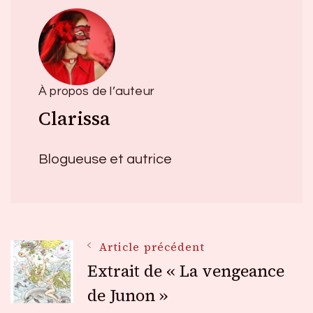
À propos de l’auteur
Clarissa
Blogueuse et autrice
Navigation
Article précédent
Extrait de « La vengeance
des
de Junon »