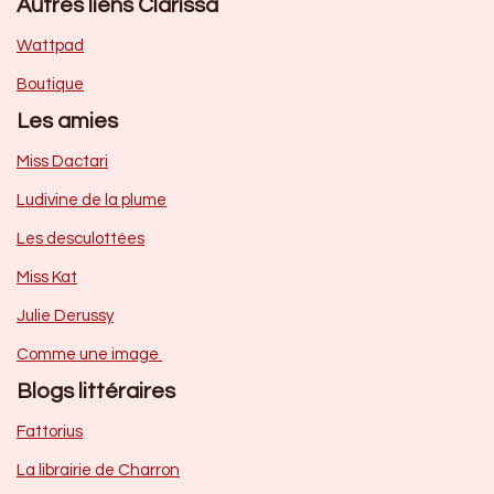
Autres liens Clarissa
Wattpad
Boutique
Les amies
Miss Dactari
Ludivine de la plume
Les desculottées
Miss Kat
Julie Derussy
Comme une image
Blogs littéraires
Fattorius
La librairie de Charron