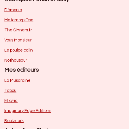
Dèmonia
Metamorp’Ose
The Sinners.fr
Vous Monsieur
Le poulpe câlin
Nothausaur
Mes éditeurs
La Musardine
Tabou
Elixyria
Imaginary Edge Editions
Bookmark