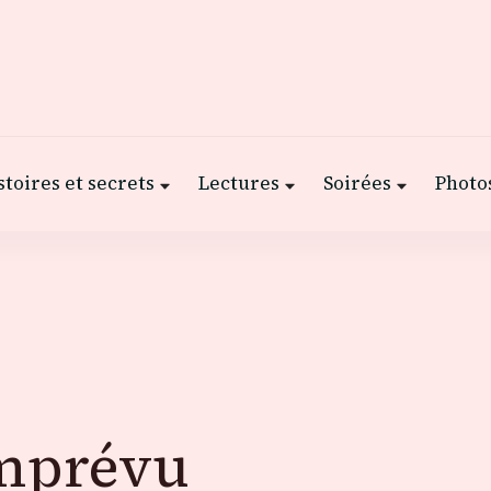
stoires et secrets
Lectures
Soirées
Photos
imprévu