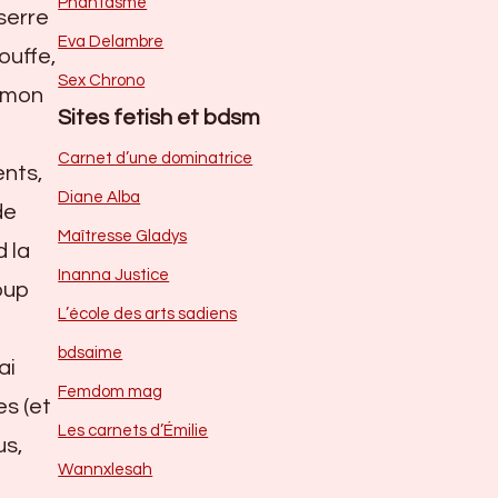
Phantasme
serre
Eva Delambre
ouffe,
Sex Chrono
à mon
Sites fetish et bdsm
Carnet d’une dominatrice
ents,
Diane Alba
de
Maîtresse Gladys
d la
Inanna Justice
coup
L’école des arts sadiens
bdsaime
ai
Femdom mag
es (et
Les carnets d’Émilie
us,
Wannxlesah