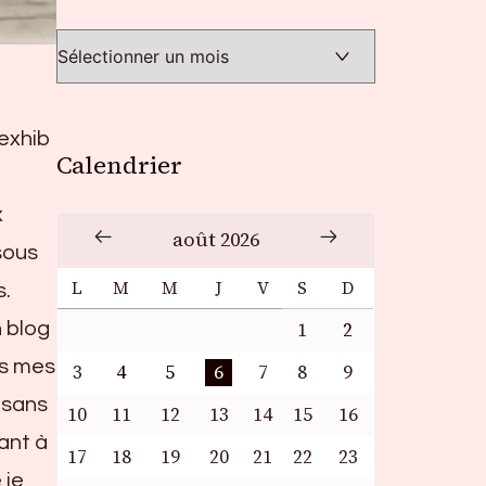
exhib
Calendrier
x
août 2026
sous
L
M
M
J
V
S
D
s.
n blog
1
2
ns mes
3
4
5
6
7
8
9
, sans
10
11
12
13
14
15
16
sant à
17
18
19
20
21
22
23
 je