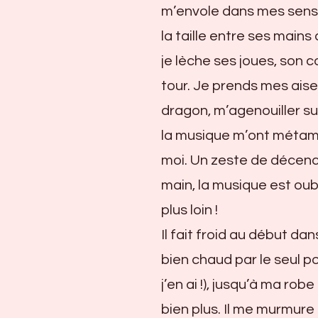
m’envole dans mes sensa
la taille entre ses mains 
je lèche ses joues, son c
tour. Je prends mes aises
dragon, m’agenouiller sur
la musique m’ont métamor
moi. Un zeste de décence 
main, la musique est oubl
plus loin !
Il fait froid au début da
bien chaud par le seul p
j’en ai !), jusqu’à ma ro
bien plus. Il me murmure 