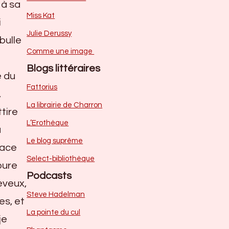
 à sa
Miss Kat
i
Julie Derussy
bulle
Comme une image
Blogs littéraires
e du
Fattorius
,
La librairie de Charron
ttire
L’Erothèque
a
Le blog suprême
lace
Select-bibliothèque
oure
Podcasts
eveux,
Steve Hadelman
es, et
La pointe du cul
je