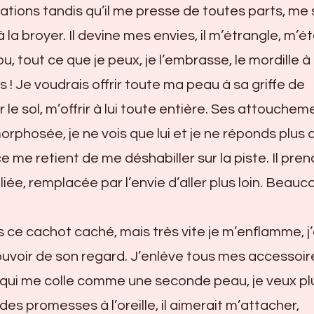
tions tandis qu’il me presse de toutes parts, me 
à la broyer. Il devine mes envies, il m’étrangle, m’ét
ou, tout ce que je peux, je l’embrasse, le mordille 
 ! Je voudrais offrir toute ma peau à sa griffe de
 le sol, m’offrir à lui toute entière. Ses attouchem
phosée, je ne vois que lui et je ne réponds plus 
me retient de me déshabiller sur la piste. Il pren
iée, remplacée par l’envie d’aller plus loin. Beau
ns ce cachot caché, mais très vite je m’enflamme, j’
ouvoir de son regard. J’enlève tous mes accessoir
be qui me colle comme une seconde peau, je veux pl
des promesses à l’oreille, il aimerait m’attacher,