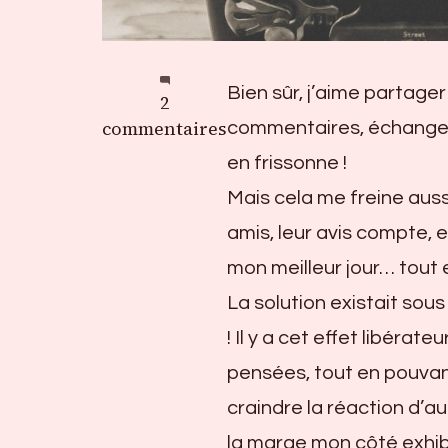
Bien sûr, j’aime partager
sur
2
Le
commentaires
commentaires, échanger,
goût
en frissonne !
de
Mais cela me freine aus
l’imprévu
amis, leur avis compte, e
mon meilleur jour… tout e
La solution existait sous
! Il y a cet effet libéra
pensées, tout en pouvant 
craindre la réaction d’au
la marge mon côté exhib,