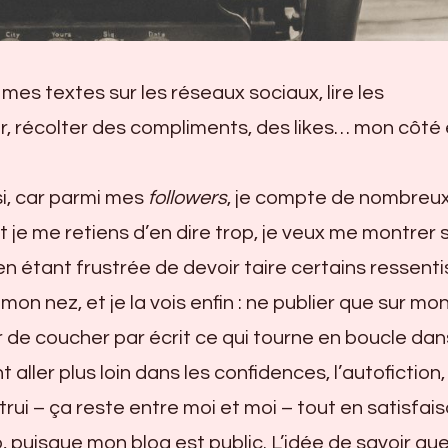
 mes textes sur les réseaux sociaux, lire les
 récolter des compliments, des likes… mon côté 
si, car parmi mes
followers
, je compte de nombreu
t je me retiens d’en dire trop, je veux me montrer 
n étant frustrée de devoir taire certains ressenti
 mon nez, et je la vois enfin : ne publier que sur mo
teur de coucher par écrit ce qui tourne en boucle da
aller plus loin dans les confidences, l’autofiction
trui – ça reste entre moi et moi – tout en satisfai
 puisque mon blog est public. L’idée de savoir que