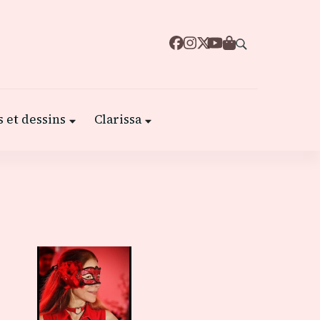
 et dessins
Clarissa