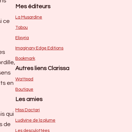
ons
Mes éditeurs
La Musardine
i ce
Tabou
Elixyria
Imaginary Edge Editions
fes
Bookmark
dille,
Autres liens Clarissa
 sens
Wattpad
ets en
Boutique
Les amies
Miss Dactari
is qui
Ludivine de la plume
s de
Les desculottées