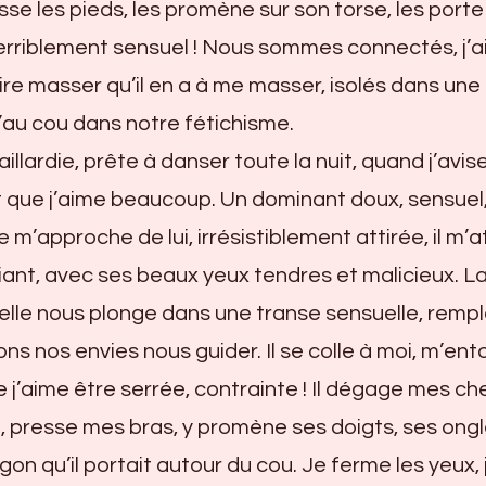
asse les pieds, les promène sur son torse, les porte
riblement sensuel ! Nous sommes connectés, j’a
ire masser qu’il en a à me masser, isolés dans une 
’au cou dans notre fétichisme.
illardie, prête à danser toute la nuit, quand j’avis
t que j’aime beaucoup. Un dominant doux, sensuel
 m’approche de lui, irrésistiblement attirée, il m’a
riant, avec ses beaux yeux tendres et malicieux. L
 elle nous plonge dans une transe sensuelle, remp
ns nos envies nous guider. Il se colle à moi, m’ent
 j’aime être serrée, contrainte ! Il dégage mes ch
ni, presse mes bras, y promène ses doigts, ses ongl
gon qu’il portait autour du cou. Je ferme les yeux, 