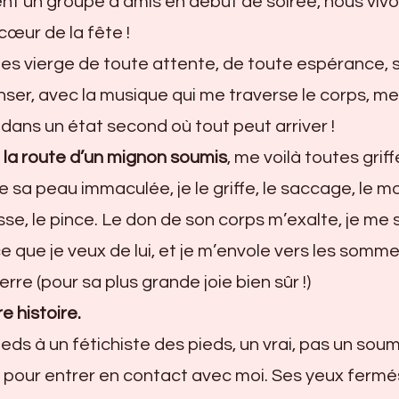
ent un groupe d’amis en début de soirée, nous viv
cœur de la fête !
rées vierge de toute attente, de toute espérance, s
ser, avec la musique qui me traverse le corps, me
dans un état second où tout peut arriver !
e la route d’un mignon soumis
, me voilà toutes grif
sa peau immaculée, je le griffe, le saccage, le mor
sse, le pince. Le don de son corps m’exalte, je me
ce que je veux de lui, et je m’envole vers les somm
erre (pour sa plus grande joie bien sûr !)
e histoire.
eds à un fétichiste des pieds, un vrai, pas un soum
a pour entrer en contact avec moi. Ses yeux fermé