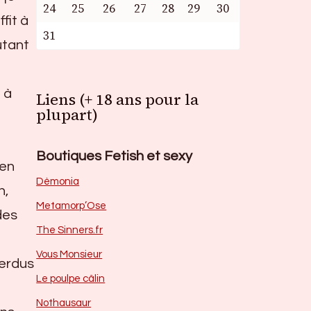
24
25
26
27
28
29
30
fit à
31
utant
 à
Liens (+ 18 ans pour la
plupart)
Boutiques Fetish et sexy
 en
Dèmonia
n,
Metamorp’Ose
des
The Sinners.fr
Vous Monsieur
perdus
Le poulpe câlin
Nothausaur