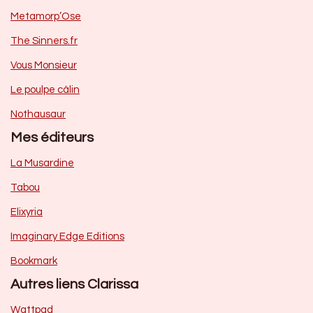
Metamorp’Ose
The Sinners.fr
Vous Monsieur
Le poulpe câlin
Nothausaur
Mes éditeurs
La Musardine
Tabou
Elixyria
Imaginary Edge Editions
Bookmark
Autres liens Clarissa
Wattpad