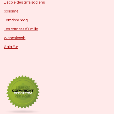
L’école des arts sadiens
bdsaime
Femdom mag
Les carnets d’Émilie
Wannxlesah
Gala Fur