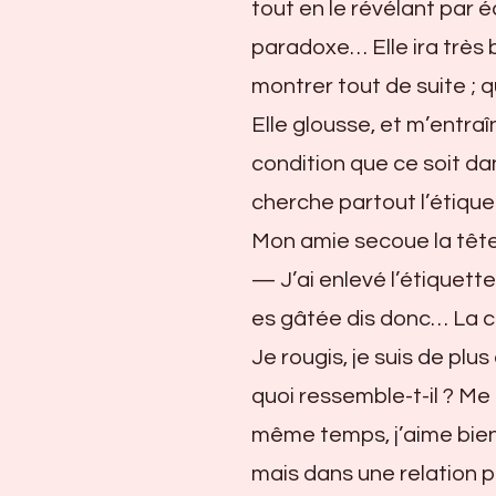
tout en le révélant par 
paradoxe… Elle ira très 
montrer tout de suite ; q
Elle glousse, et m’entraîn
condition que ce soit dan
cherche partout l’étique
Mon amie secoue la tête
— J’ai enlevé l’étiquette,
es gâtée dis donc… La cap
Je rougis, je suis de plu
quoi ressemble-t-il ? Me 
même temps, j’aime bien
mais dans une relation pu