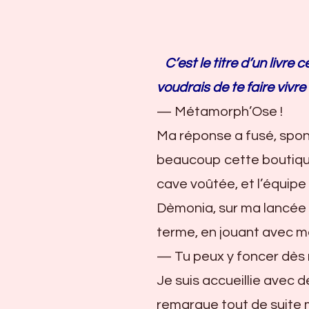
Essayages
C’est le titre d’un livre 
voudrais de te faire vivre 
— Métamorph’Ose !
Ma réponse a fusé, spon
beaucoup cette boutique
cave voûtée, et l’équipe
Dèmonia, sur ma lancée ?
terme, en jouant avec mon
— Tu peux y foncer dès m
Je suis accueillie avec 
remarque tout de suite mon