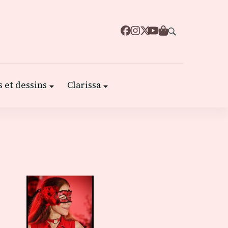
 et dessins
Clarissa