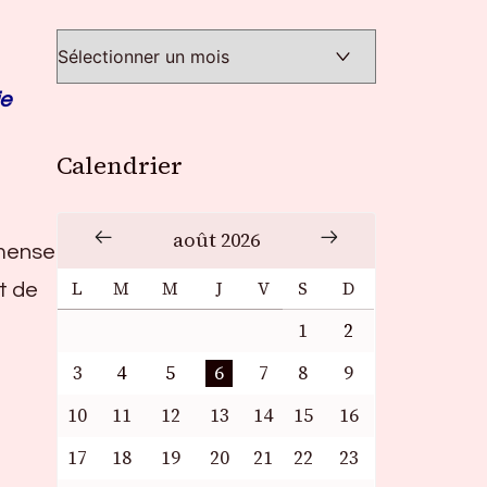
je
Calendrier
août 2026
mmense
L
M
M
J
V
S
D
t de
1
2
3
4
5
6
7
8
9
10
11
12
13
14
15
16
17
18
19
20
21
22
23