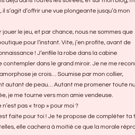
ais déjà dans toutes les soirées, et sur mon blog, m
n, il s’agit d’offrir une vue plongeante jusqu’à mon
ur jouer le jeu, et par chance, nous ne sommes que
outique pour l’instant. Vite, j’en profite, avant de
onnaissance ! J’enfile la robe dans la cabine
 contempler dans le grand miroir. Je ne me recon
tamorphose je crois… Soumise par mon collier,
nt autant de peau… Autant me promener toute nu
rée, je me tourne vers mon amie vendeuse.
 n’est pas « trop » pour moi ?
 est faite pour toi ! Je te propose de compléter ta
lles, elle cachera à moitié ce que la morale répr