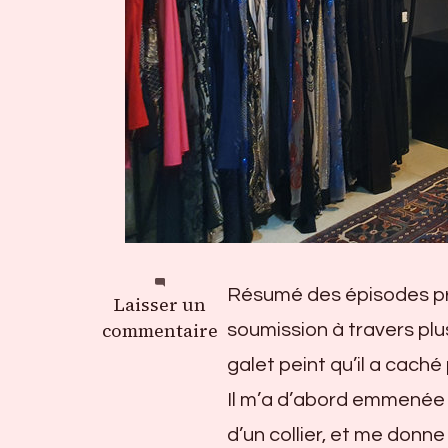
Résumé des épisodes pré
sur
Laisser un
Jeu
commentaire
soumission à travers plus
de
galet peint qu’il a caché
piste
Il m’a d’abord emmenée 
–
Chap.3
d’un collier, et me donne