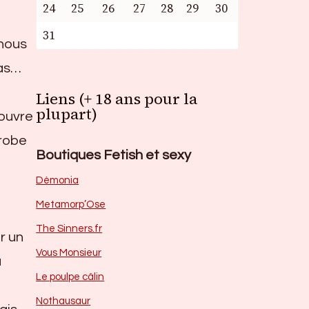
24
25
26
27
28
29
30
31
 nous
pas…
Liens (+ 18 ans pour la
plupart)
couvre
 robe
Boutiques Fetish et sexy
Dèmonia
Metamorp’Ose
The Sinners.fr
r un
Vous Monsieur
a
Le poulpe câlin
Nothausaur