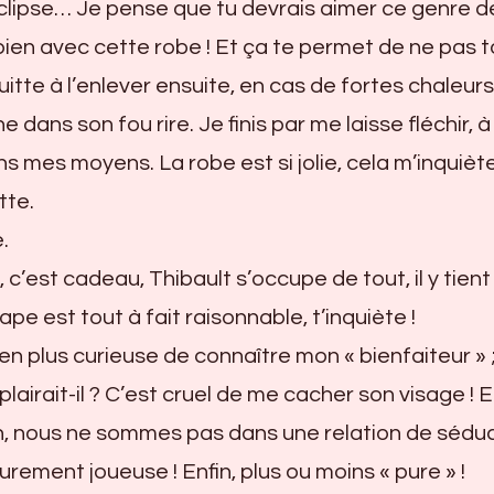
éclipse… Je pense que tu devrais aimer ce genre d
bien avec cette robe ! Et ça te permet de ne pas t
uitte à l’enlever ensuite, en cas de fortes chaleur
e dans son fou rire. Je finis par me laisse fléchir, à
s mes moyens. La robe est si jolie, cela m’inquiète
tte.
.
 c’est cadeau, Thibault s’occupe de tout, il y tient 
e est tout à fait raisonnable, t’inquiète !
s en plus curieuse de connaître mon « bienfaiteur » 
plairait-il ? C’est cruel de me cacher son visage ! 
, nous ne sommes pas dans une relation de sédu
rement joueuse ! Enfin, plus ou moins « pure » !