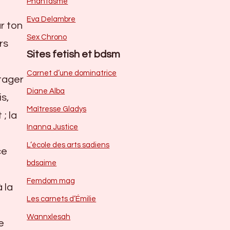
Phantasme
Eva Delambre
r ton
Sex Chrono
rs
Sites fetish et bdsm
Carnet d’une dominatrice
tager
Diane Alba
s,
Maîtresse Gladys
; la
Inanna Justice
L’école des arts sadiens
ce
bdsaime
Femdom mag
 la
Les carnets d’Émilie
Wannxlesah
e