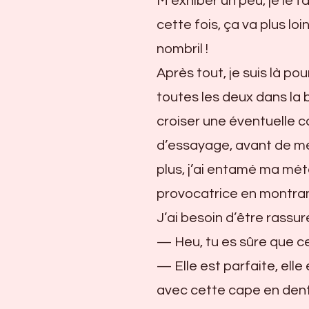
M’exhiber un peu, je le f
cette fois, ça va plus loi
nombril !
Après tout, je suis là po
toutes les deux dans la b
croiser une éventuelle c
d’essayage, avant de me
plus, j’ai entamé ma mé
provocatrice en montra
J’ai besoin d’être rassu
— Heu, tu es sûre que ce
— Elle est parfaite, elle
avec cette cape en dente