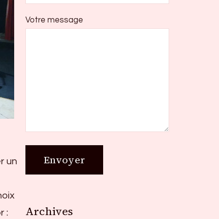
Votre message
er un
hoix
Archives
Archives
 :