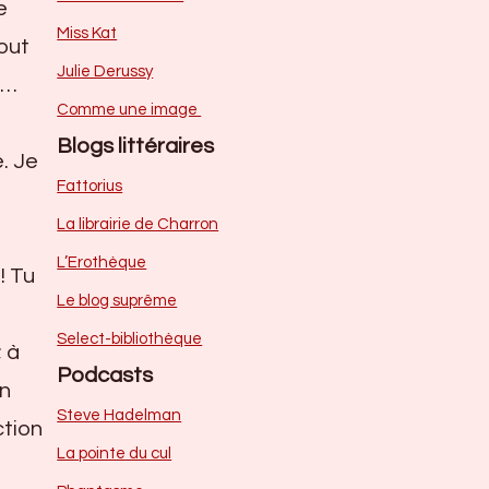
e
Miss Kat
out
Julie Derussy
s…
Comme une image
Blogs littéraires
. Je
Fattorius
La librairie de Charron
L’Erothèque
! Tu
Le blog suprême
Select-bibliothèque
; à
Podcasts
En
Steve Hadelman
ction
La pointe du cul