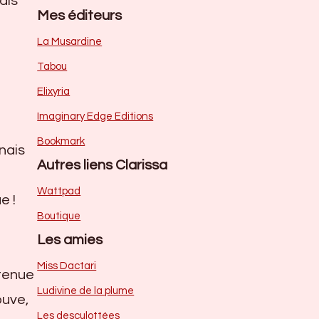
ais
Mes éditeurs
La Musardine
Tabou
Elixyria
Imaginary Edge Editions
Bookmark
nais
Autres liens Clarissa
Wattpad
e !
Boutique
Les amies
Miss Dactari
 tenue
Ludivine de la plume
ouve,
Les desculottées