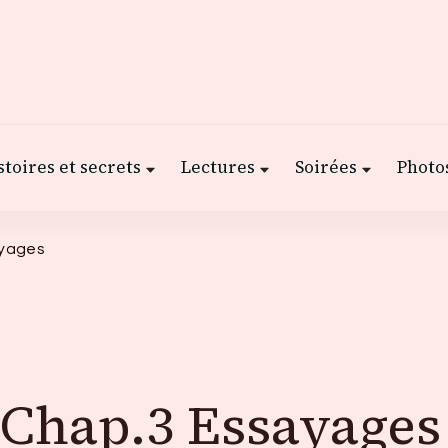
stoires et secrets
Lectures
Soirées
Photos
ayages
– Chap.3 Essayages