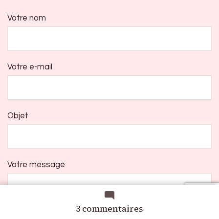
Votre nom
Votre e-mail
Objet
Votre message
sur
3 commentaires
Interview